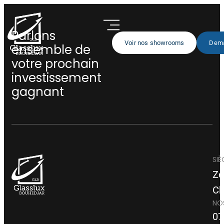
Parlons
Voir nos showrooms
Dema
ensemble de
votre prochain
investissement
gagnant
SIÈ
Zo
Ch
NO
07