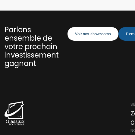
Parlons
Voir nos showrooms
Dema
ensemble de
votre prochain
investissement
gagnant
SI
Z
C
N