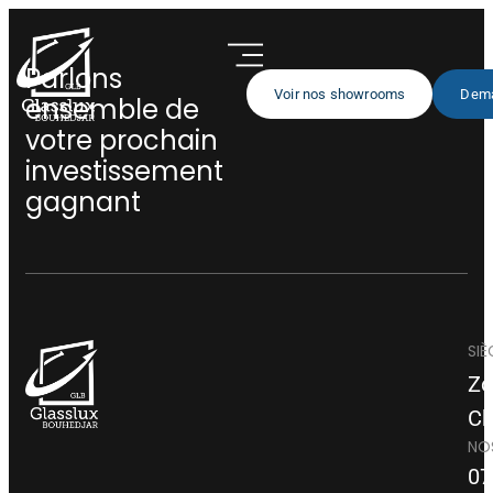
Parlons
Voir nos showrooms
Dema
ensemble de
votre prochain
investissement
gagnant
SIÈ
Zo
Ch
NO
07